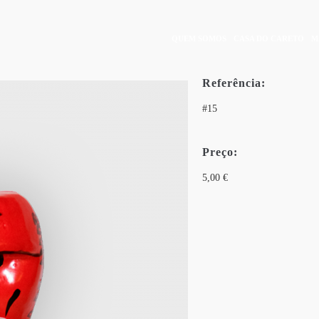
QUEM SOMOS
CASA DO CARETO
M
IN
VIGATION
Referência:
#15
Preço:
5,00 €