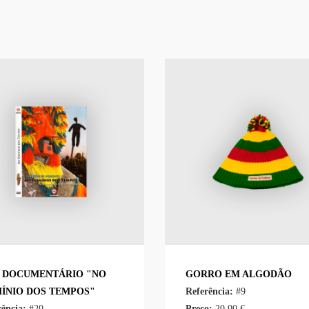
 DOCUMENTÁRIO "NO
GORRO EM ALGODÃO
ÍNIO DOS TEMPOS"
Referência:
#9
rência:
#20
Preço:
20.00 €