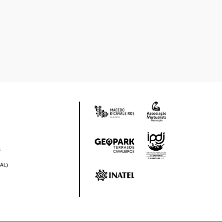
S
AL)