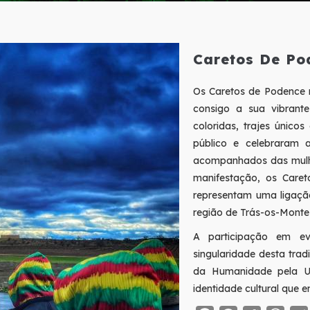
Caretos De Po
Os Caretos de Podence 
consigo a sua vibrant
coloridas, trajes único
público e celebraram a
acompanhados das mulh
manifestação, os Care
representam uma ligaçã
região de Trás-os-Monte
A participação em ev
singularidade desta trad
da Humanidade pela UN
identidade cultural que e